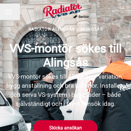
Dela sidan
KARRIÄRMENY
RADIATOR ALINGSÅS
·
ALINGSÅS
VVS-montör sökes till
Alingsås
VVS-montör sökes till Alingsås – variation,
trygg anställning och bra kollegor. Installera
och serva VS-system i byggnader – både
självständigt och i team. Ansök idag.
Skicka ansökan