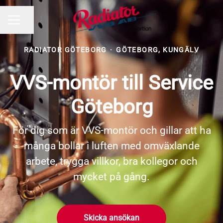
Dela sidan
KARRIÄRMENY
RADIATOR GÖTEBORG
·
GÖTEBORG, KUNGÄLV
VVS-montör till Service
Göteborg
För dig som är VVS-montör och gillar att ha
många bollar i luften med omväxlande
arbete, trygga villkor, bra kollegor och
mycket på gång.
Skicka ansökan